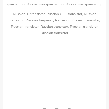
транзистор, Российский транзистор, Российский транзистор
Russian IF transistor, Russian UHF transistor, Russian
transistor, Russian frequency transistor, Russian transistor,
Russian transistor, Russian transistor, Russian transistor,
Russian transistor