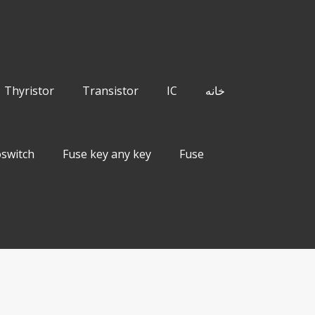
خانه
IC
Transistor
Thyristor
switch
Fuse key any key
Fuse