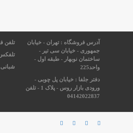
آدرس فروشگاه : تهران - خیابان
تلفن ف
جمهوری - خیابان سی تیر -
تلفکس 
ساختمان نوبهار - طبقه اول -
شبانی 
واحد225
دفتر جلفا : خیابان پل چوبی -
ورودی بازار روس - پلاک 1 - تلفن
04142022837