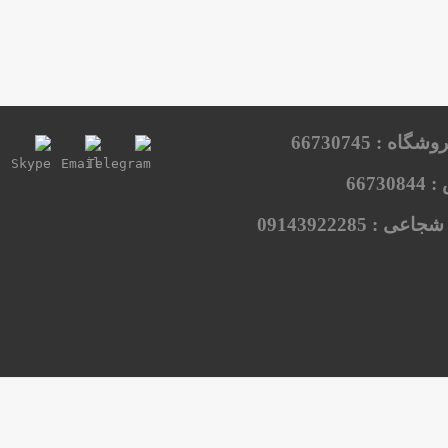
روشگاه :
66730745
:
66730844
شجاعی :
09143922285