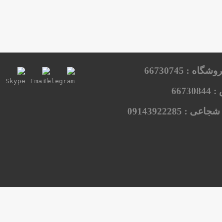
66730745
تلفن فرو
66730844
ت
09143922285
شبانی ش