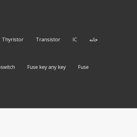
Thyristor
Transistor
IC
خانه
switch
Fuse key any key
Fuse