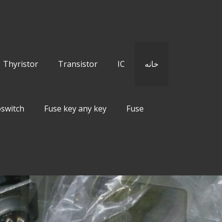
خانه
IC
Transistor
Thyristor
switch
Fuse key any key
Fuse