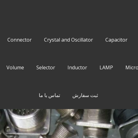
Connector
Crystal and Oscillator
Capacitor
Volume
Selector
Inductor
LAMP
Micro
ثبت سفارش
تماس با ما