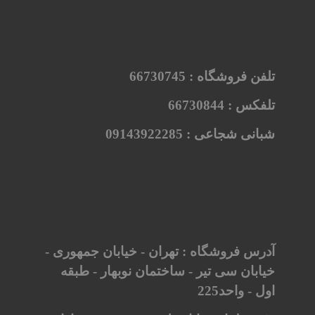
تلفن فروشگاه :
66730745
تلفکس :
66730844
شبانی شجاعی :
09143922285
آدرس فروشگاه : تهران - خیابان جمهوری -
خیابان سی تیر - ساختمان نوبهار - طبقه
اول - واحد225