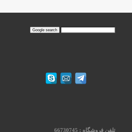
تلفن فروشگاه :
66730745