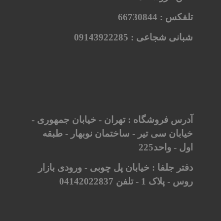
تلفکس :
66730844
شبانی شجاعی :
09143922285
آدرس فروشگاه : تهران - خیابان جمهوری -
خیابان سی تیر - ساختمان نوبهار - طبقه
اول - واحد225
دفتر جلفا : خیابان پل چوبی - ورودی بازار
روس - پلاک 1 - تلفن 04142022837