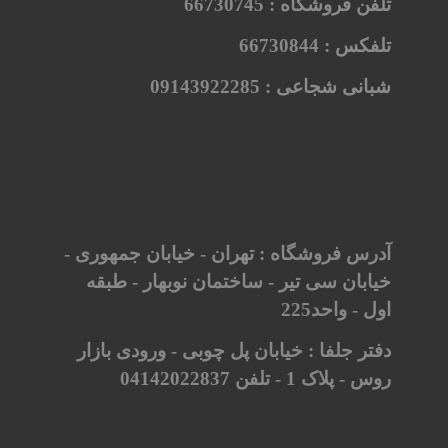
تلفن فروشگاه :
66730745
تلفکس :
66730844
شبانی شجاعی :
09143922285
آدرس فروشگاه : تهران - خیابان جمهوری -
خیابان سی تیر - ساختمان نوبهار - طبقه
اول - واحد225
دفتر جلفا : خیابان پل چوبی - ورودی بازار
روس - پلاک 1 - تلفن 04142022837