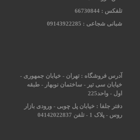
تلفکس :
66730844
شبانی شجاعی :
09143922285
آدرس فروشگاه : تهران - خیابان جمهوری -
خیابان سی تیر - ساختمان نوبهار - طبقه
اول - واحد225
دفتر جلفا : خیابان پل چوبی - ورودی بازار
روس - پلاک 1 - تلفن 04142022837