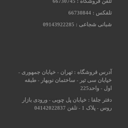
تلفن فروشگاه :
66730745
تلفکس :
66730844
شبانی شجاعی :
09143922285
آدرس فروشگاه : تهران - خیابان جمهوری -
خیابان سی تیر - ساختمان نوبهار - طبقه
اول - واحد225
دفتر جلفا : خیابان پل چوبی - ورودی بازار
روس - پلاک 1 - تلفن 04142022837