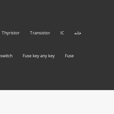
خانه
IC
Transistor
Thyristor
switch
Fuse key any key
Fuse