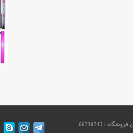
ن فروشگاه :
66730745