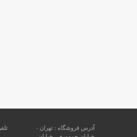
آدرس فروشگاه : تهران -
تلف
خیابان جمهوری - خیابان