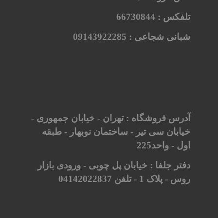
تلفکس :
66730844
شبانی شجاعی :
09143922285
آدرس فروشگاه : تهران - خیابان جمهوری -
خیابان سی تیر - ساختمان نوبهار - طبقه
اول - واحد225
دفتر جلفا : خیابان پل چوبی - ورودی بازار
روس - پلاک 1 - تلفن 04142022837