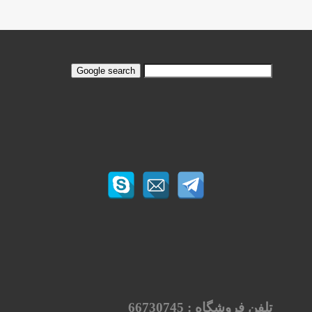
تلفن فروشگاه :
66730745