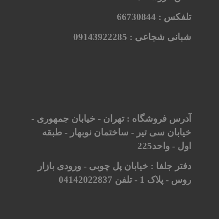
تلفکس :
66730844
شبانی شجاعی :
09143922285
آدرس فروشگاه : تهران - خیابان جمهوری -
خیابان سی تیر - ساختمان نوبهار - طبقه
اول - واحد225
دفتر جلفا : خیابان پل چوبی - ورودی بازار
روس - پلاک 1 - تلفن 04142022837